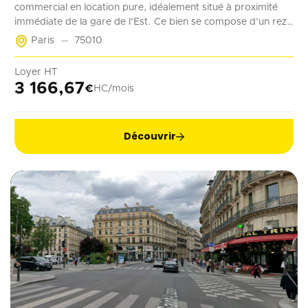
commercial en location pure, idéalement situé à proximité
immédiate de la gare de l’Est. Ce bien se compose d’un rez-
de-chaussée de 70 m² accessible à la fois depuis la rue et les
Paris
75010
parties communes de l’immeuble. Deux emplacements de
stationnement en sous-sol complètent ce bien. Récemment
Loyer HT
rénové, ce local est adapté à tout type d’activité ne générant
3 166,67
€
HC/mois
pas de nuisances.
Découvrir