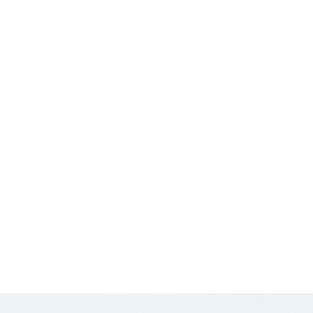
Conditions financières
1 833
Loyer HT
€
HC/mois
6 600
Honoraires
€ HT
611
Prix/m2
€