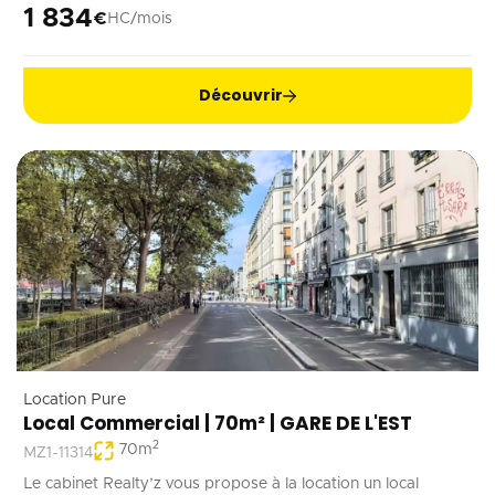
1 834
€
HC/mois
Découvrir
Location Pure
Local Commercial | 70m² | GARE DE L'EST
2
70
m
MZ1-11314
Le cabinet Realty’z vous propose à la location un local