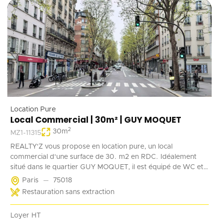
Location Pure
Local Commercial | 30m² | GUY MOQUET
2
30
m
MZ1-11315
REALTY'Z vous propose en location pure, un local
commercial d'une surface de 30. m2 en RDC. Idéalement
situé dans le quartier GUY MOQUET, il est équipé de WC et
d'un point d'eau. Il convient parfaitement à une activité de
Paris
75018
coffee shop, barber, alimentation ...
Restauration sans extraction
Loyer HT