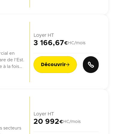
Loyer HT
3 166,67
€
HC/mois
cial en
re de l’Est.
Découvrir

à la fois
ien.
ne générant
Loyer HT
20 992
€
HC/mois
s secteurs