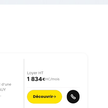
Loyer HT
1 834
€
HC/mois
l d'une
 GUY
Découvrir

n ...