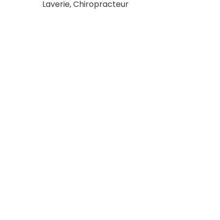
Laverie, Chiropracteur
Conditions financière
Loyer HT
Char
1 030
€
HC/mois
70 €
HT
Prix/m2
258
€