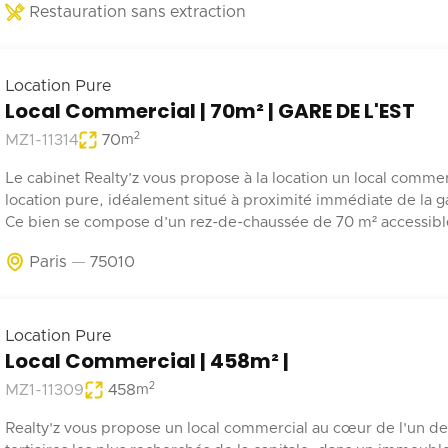
Restauration sans extraction
Location Pure
Local Commercial | 70m² | GARE DE L'EST
2
MZ1-11314
70
m
Le cabinet Realty’z vous propose à la location un local commer
location pure, idéalement situé à proximité immédiate de la ga
Ce bien se compose d’un rez-de-chaussée de 70 m² accessible 
depuis la rue et les parties communes de l’immeuble. Deux
Paris
75010
emplacements de stationnement en sous-sol complètent ce b
Récemment rénové, ce local est adapté à tout type d’activité 
pas de nuisances.
Location Pure
Local Commercial | 458m² |
2
MZ1-11309
458
m
Realty'z vous propose un local commercial au cœur de l'un de