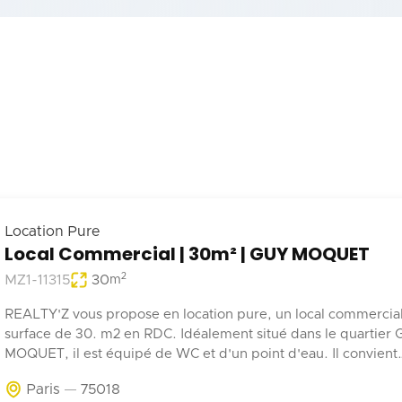
Location Pure
Local Commercial | 30m² | GUY MOQUET
2
MZ1-11315
30
m
REALTY'Z vous propose en location pure, un local commercia
surface de 30. m2 en RDC. Idéalement situé dans le quartier
MOQUET, il est équipé de WC et d'un point d'eau. Il convient
parfaitement à une activité de coffee shop, barber, alimentatio
Paris
75018