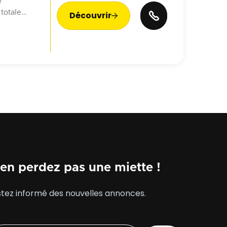
e
totale
Découvrir

veau
, une
à un usage
 ou un
accès PMR,
immeuble. un
en perdez pas une miette !
tez informé des nouvelles annonces.