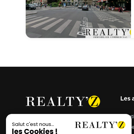
Les 
Votre projet mérite
Locat
l'emplacement parfait.
Vent