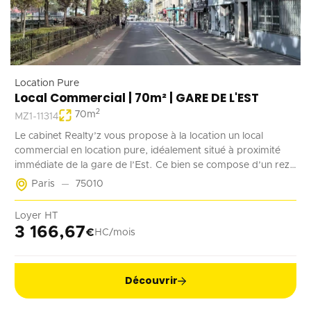
Location Pure
Local Commercial | 70m² | GARE DE L'EST
2
70
m
MZ1-11314
Le cabinet Realty’z vous propose à la location un local
commercial en location pure, idéalement situé à proximité
immédiate de la gare de l’Est. Ce bien se compose d’un rez-
de-chaussée de 70 m² accessible à la fois depuis la rue et les
Paris
75010
parties communes de l’immeuble. Deux emplacements de
stationnement en sous-sol complètent ce bien. Récemment
Loyer HT
rénové, ce local est adapté à tout type d’activité ne générant
3 166,67
€
HC/mois
pas de nuisances.
Découvrir