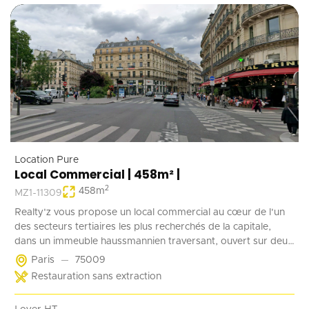
Location Pure
Local Commercial | 458m² |
2
458
m
MZ1-11309
Realty'z vous propose un local commercial au cœur de l'un
des secteurs tertiaires les plus recherchés de la capitale,
dans un immeuble haussmannien traversant, ouvert sur deux
rues, D'une surface totale d'environ 458 m², répartis entre un
Paris
75009
plateau généreux et un niveau complémentaire, ce bien offre
Restauration sans extraction
une belle hauteur sous plafond, une vitrine offrant une
visibilité premium, et une réelle flexibilité d'aménagement