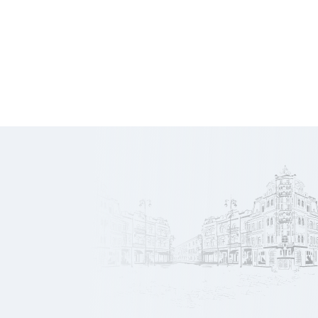
8 000
Honoraires
€ HT
609
Prix/m2
€