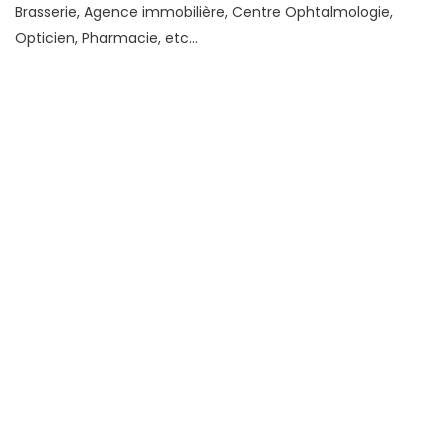
Brasserie, Agence immobilière, Centre Ophtalmologie,
Opticien, Pharmacie, etc...
Conditions financières
1 750
Loyer HT
€
HC/mois
Charges
167 €
HT/mois