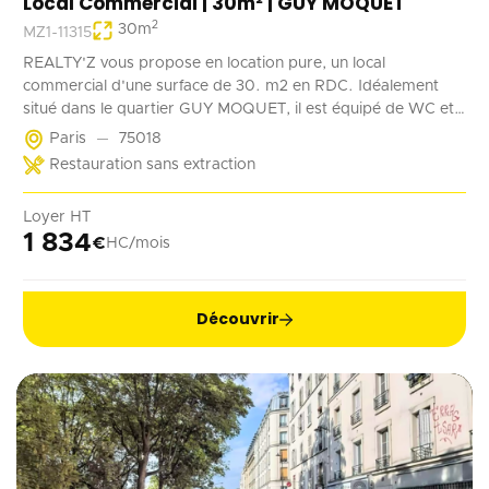
Local Commercial | 30m² | GUY MOQUET
2
30
m
MZ1-11315
REALTY'Z vous propose en location pure, un local
commercial d'une surface de 30. m2 en RDC. Idéalement
situé dans le quartier GUY MOQUET, il est équipé de WC et
d'un point d'eau. Il convient parfaitement à une activité de
Paris
75018
coffee shop, barber, alimentation ...
Restauration sans extraction
Loyer HT
1 834
€
HC/mois
Découvrir