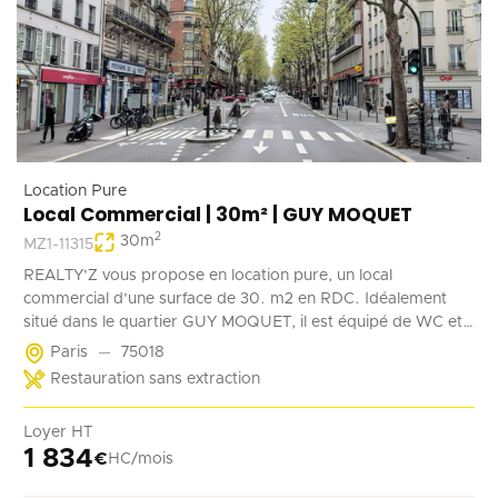
Location Pure
Local Commercial | 30m² | GUY MOQUET
2
30
m
MZ1-11315
REALTY'Z vous propose en location pure, un local
commercial d'une surface de 30. m2 en RDC. Idéalement
situé dans le quartier GUY MOQUET, il est équipé de WC et
d'un point d'eau. Il convient parfaitement à une activité de
Paris
75018
coffee shop, barber, alimentation ...
Restauration sans extraction
Loyer HT
1 834
€
HC/mois