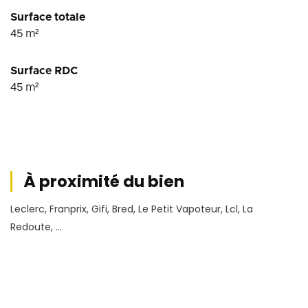
Surface totale
45
m²
Surface RDC
45
m²
À proximité du bien
Leclerc, Franprix, Gifi, Bred, Le Petit Vapoteur, Lcl, La
Redoute, ...