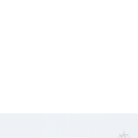
Conditions financières
3 000
Loyer HT
€
HC/mois
10 800
Honoraires
€ HT
800
Prix/m2
€