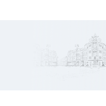
10 225
Prix/m2
€