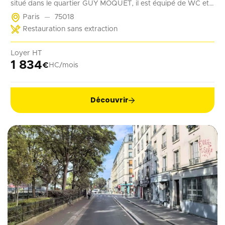
situé dans le quartier GUY MOQUET, il est équipé de WC et
d'un point d'eau. Il convient parfaitement à une activité de
Paris
75018
coffee shop, barber, alimentation ...
Restauration sans extraction
Loyer HT
1 834
€
HC/mois
Découvrir