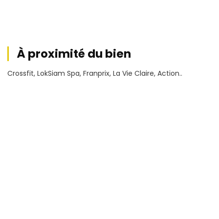
À proximité du bien
Crossfit, LokSiam Spa, Franprix, La Vie Claire, Action..
Conditions financières
72 000
Honoraires
€ HT