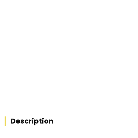
REF : MZ1-10271


Description