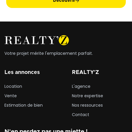
Découvrir
classement ERP 5 et un parking privatif dans la cour de
l'immeuble. un actif au standing confirmé, à saisir sans délai.
Votre projet mérite l'emplacement parfait.
Les annonces
REALTY'Z
Location
L'agence
Vente
Notre expertise
Estimation de bien
Nos ressources
Contact
N'en perdez pas une miette !