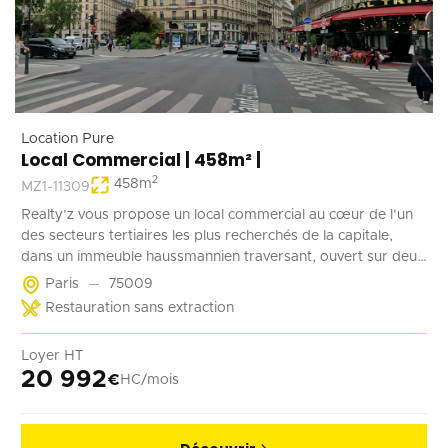
Location Pure
Local Commercial | 458m² |
2
458
m
MZ1-11309
Realty'z vous propose un local commercial au cœur de l'un
des secteurs tertiaires les plus recherchés de la capitale,
dans un immeuble haussmannien traversant, ouvert sur deux
rues, D'une surface totale d'environ 458 m², répartis entre un
Paris
75009
plateau généreux et un niveau complémentaire, ce bien offre
Restauration sans extraction
une belle hauteur sous plafond, une vitrine offrant une
visibilité premium, et une réelle flexibilité d'aménagement
Loyer HT
permettant d'adapter les espaces aussi bien à un usage
20 992
€
HC/mois
bureautique qu'à une activité commerciale. Disponible
immédiatement, ce bien représente une opportunité rare
pour un investisseur ou un utilisateur en quête d'un
emplacement stratégique, avec un accès PMR, un