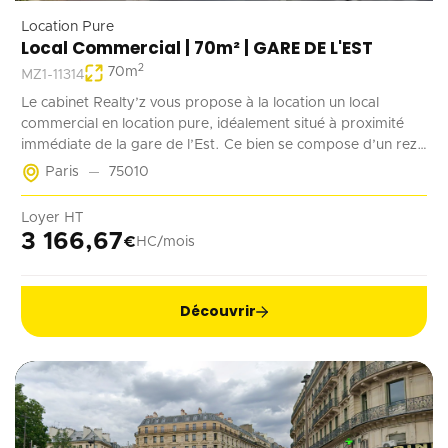
Location Pure
Local Commercial | 70m² | GARE DE L'EST
2
70
m
MZ1-11314
Le cabinet Realty’z vous propose à la location un local
commercial en location pure, idéalement situé à proximité
immédiate de la gare de l’Est. Ce bien se compose d’un rez-
de-chaussée de 70 m² accessible à la fois depuis la rue et les
Paris
75010
parties communes de l’immeuble. Deux emplacements de
stationnement en sous-sol complètent ce bien. Récemment
Loyer HT
rénové, ce local est adapté à tout type d’activité ne générant
3 166,67
€
HC/mois
pas de nuisances.
Découvrir