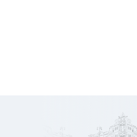
Charges
295 €
HT/mois
10 000
Honoraires
€ HT
328
Prix/m2
€