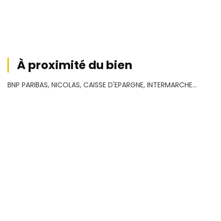
À proximité du bien
BNP PARIBAS, NICOLAS, CAISSE D'EPARGNE, INTERMARCHE...
Conditions financières
2 600
Loyer HT
€
HC/mois