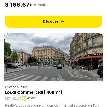
rénové, ce local est adapté à tout type d’activité ne générant
3 166,67
€
HC/mois
pas de nuisances.
Découvrir
Location Pure
Local Commercial | 458m² |
2
458
m
MZ1-11309
Realty'z vous propose un local commercial au cœur de l'un