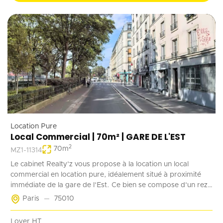
Location Pure
Local Commercial | 70m² | GARE DE L'EST
2
70
m
MZ1-11314
Le cabinet Realty’z vous propose à la location un local
commercial en location pure, idéalement situé à proximité
immédiate de la gare de l’Est. Ce bien se compose d’un rez-
de-chaussée de 70 m² accessible à la fois depuis la rue et les
Paris
75010
parties communes de l’immeuble. Deux emplacements de
stationnement en sous-sol complètent ce bien. Récemment
Loyer HT