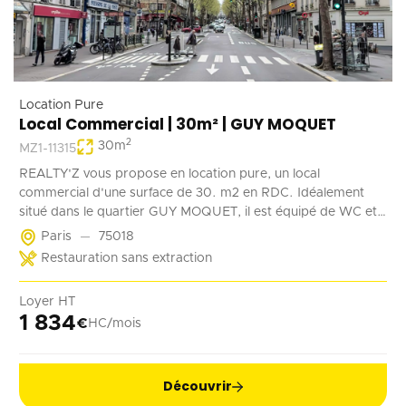
Location Pure
Local Commercial | 30m² | GUY MOQUET
2
30
m
MZ1-11315
REALTY'Z vous propose en location pure, un local
commercial d'une surface de 30. m2 en RDC. Idéalement
situé dans le quartier GUY MOQUET, il est équipé de WC et
d'un point d'eau. Il convient parfaitement à une activité de
Paris
75018
coffee shop, barber, alimentation ...
Restauration sans extraction
Loyer HT
1 834
€
HC/mois
Découvrir