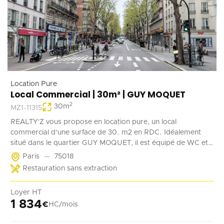
Location Pure
Local Commercial | 30m² | GUY MOQUET
2
30
m
MZ1-11315
REALTY'Z vous propose en location pure, un local
commercial d'une surface de 30. m2 en RDC. Idéalement
situé dans le quartier GUY MOQUET, il est équipé de WC et
d'un point d'eau. Il convient parfaitement à une activité de
Paris
75018
coffee shop, barber, alimentation ...
Restauration sans extraction
Loyer HT
1 834
€
HC/mois