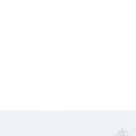
5 833,33
Loyer HT
€
HC/mois
Charges
200 €
HT/mois
21 000
Honoraires
€ HT
885
Prix/m2
€