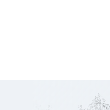
Conditions financières
12 000
Honoraires
€ HT
2 031
Prix/m2
€