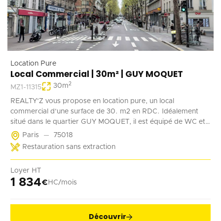
Location Pure
Local Commercial | 30m² | GUY MOQUET
2
30
m
MZ1-11315
REALTY'Z vous propose en location pure, un local
commercial d'une surface de 30. m2 en RDC. Idéalement
situé dans le quartier GUY MOQUET, il est équipé de WC et
d'un point d'eau. Il convient parfaitement à une activité de
Paris
75018
coffee shop, barber, alimentation ...
Restauration sans extraction
Loyer HT
1 834
€
HC/mois
Découvrir