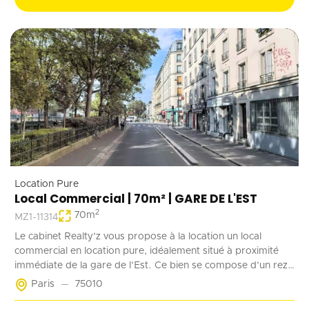
Location Pure
Local Commercial | 70m² | GARE DE L'EST
2
70
m
MZ1-11314
Le cabinet Realty’z vous propose à la location un local
commercial en location pure, idéalement situé à proximité
immédiate de la gare de l’Est. Ce bien se compose d’un rez-
de-chaussée de 70 m² accessible à la fois depuis la rue et les
Paris
75010
parties communes de l’immeuble. Deux emplacements de