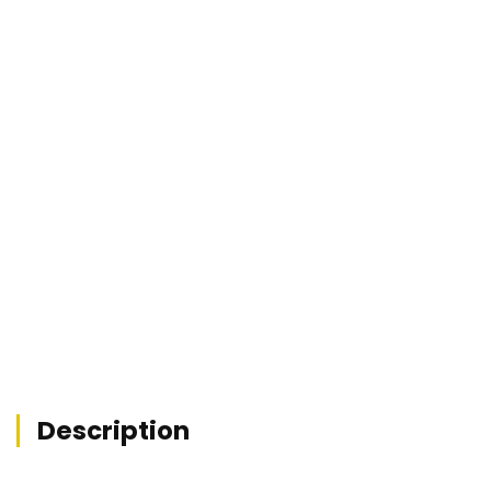
REF : MZ1-10490


Description