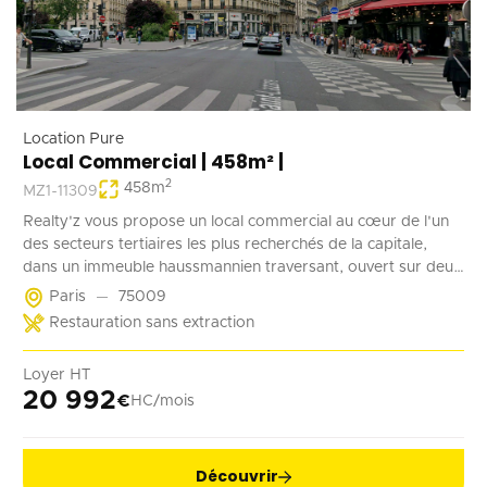
Location Pure
Local Commercial | 458m² |
2
458
m
MZ1-11309
Realty'z vous propose un local commercial au cœur de l'un
des secteurs tertiaires les plus recherchés de la capitale,
dans un immeuble haussmannien traversant, ouvert sur deux
rues, D'une surface totale d'environ 458 m², répartis entre un
Paris
75009
plateau généreux et un niveau complémentaire, ce bien offre
Restauration sans extraction
une belle hauteur sous plafond, une vitrine offrant une
visibilité premium, et une réelle flexibilité d'aménagement
Loyer HT
permettant d'adapter les espaces aussi bien à un usage
20 992
€
HC/mois
bureautique qu'à une activité commerciale. Disponible
immédiatement, ce bien représente une opportunité rare
pour un investisseur ou un utilisateur en quête d'un
emplacement stratégique, avec un accès PMR, un
Découvrir