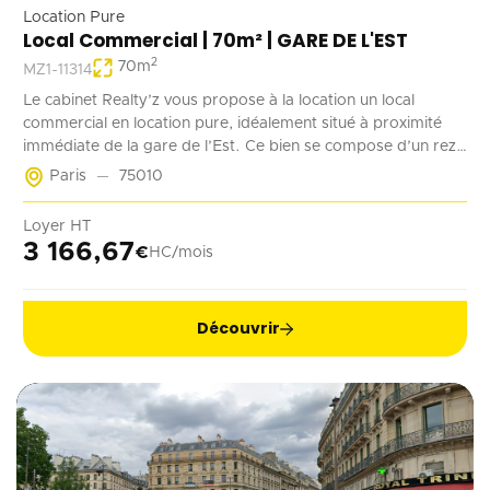
Location Pure
Local Commercial | 70m² | GARE DE L'EST
2
70
m
MZ1-11314
Le cabinet Realty’z vous propose à la location un local
commercial en location pure, idéalement situé à proximité
immédiate de la gare de l’Est. Ce bien se compose d’un rez-
de-chaussée de 70 m² accessible à la fois depuis la rue et les
Paris
75010
parties communes de l’immeuble. Deux emplacements de
stationnement en sous-sol complètent ce bien. Récemment
Loyer HT
rénové, ce local est adapté à tout type d’activité ne générant
3 166,67
€
HC/mois
pas de nuisances.
Découvrir