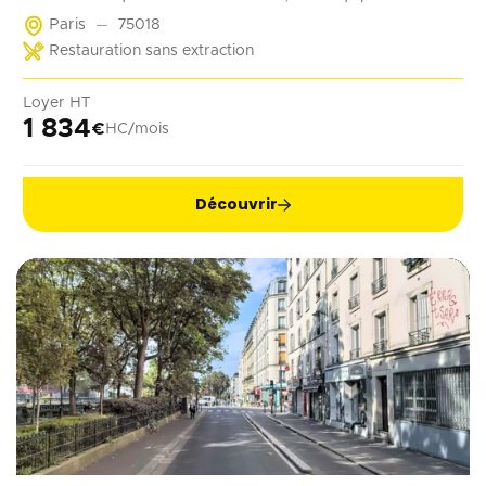
d'un point d'eau. Il convient parfaitement à une activité de
Paris
75018
coffee shop, barber, alimentation ...
Restauration sans extraction
Loyer HT
1 834
€
HC/mois
Découvrir