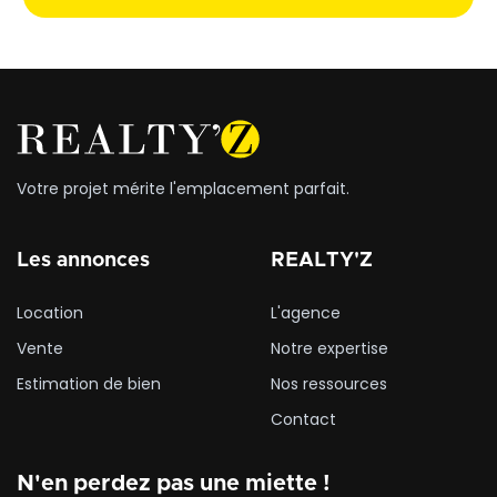
classement ERP 5 et un parking privatif dans la cour de
l'immeuble. un actif au standing confirmé, à saisir sans délai.
Votre projet mérite l'emplacement parfait.
Les annonces
REALTY'Z
Location
L'agence
Vente
Notre expertise
Estimation de bien
Nos ressources
Contact
N'en perdez pas une miette !