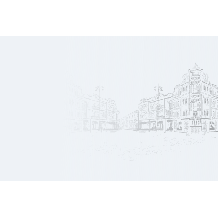
750
Prix/m2
€