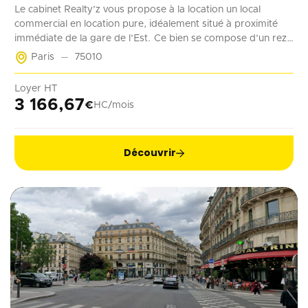
Le cabinet Realty’z vous propose à la location un local
commercial en location pure, idéalement situé à proximité
immédiate de la gare de l’Est. Ce bien se compose d’un rez-
de-chaussée de 70 m² accessible à la fois depuis la rue et les
Paris
75010
parties communes de l’immeuble. Deux emplacements de
stationnement en sous-sol complètent ce bien. Récemment
Loyer HT
rénové, ce local est adapté à tout type d’activité ne générant
3 166,67
€
HC/mois
pas de nuisances.
Découvrir