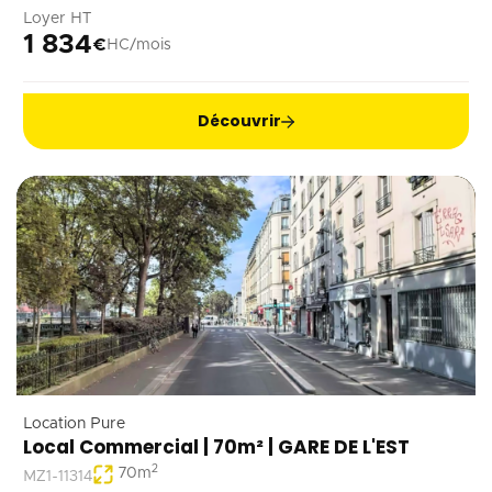
Loyer HT
1 834
€
HC/mois
Découvrir
Location Pure
Local Commercial | 70m² | GARE DE L'EST
2
70
m
MZ1-11314