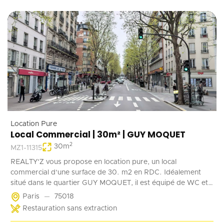
Location Pure
Local Commercial | 30m² | GUY MOQUET
2
30
m
MZ1-11315
REALTY'Z vous propose en location pure, un local
commercial d'une surface de 30. m2 en RDC. Idéalement
situé dans le quartier GUY MOQUET, il est équipé de WC et
d'un point d'eau. Il convient parfaitement à une activité de
Paris
75018
coffee shop, barber, alimentation ...
Restauration sans extraction