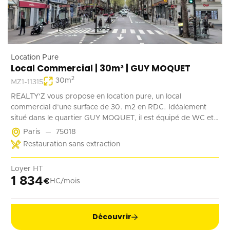
Location Pure
Local Commercial | 30m² | GUY MOQUET
2
30
m
MZ1-11315
REALTY'Z vous propose en location pure, un local
commercial d'une surface de 30. m2 en RDC. Idéalement
situé dans le quartier GUY MOQUET, il est équipé de WC et
d'un point d'eau. Il convient parfaitement à une activité de
Paris
75018
coffee shop, barber, alimentation ...
Restauration sans extraction
Loyer HT
1 834
€
HC/mois
Découvrir