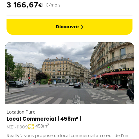
rénové, ce local est adapté à tout type d’activité ne générant
3 166,67
€
HC/mois
pas de nuisances.
Découvrir
Location Pure
Local Commercial | 458m² |
2
458
m
MZ1-11309
Realty'z vous propose un local commercial au cœur de l'un