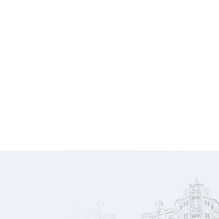
12 000
Honoraires
€ HT
2 152
Prix/m2
€
Rentabilité
5.45 %