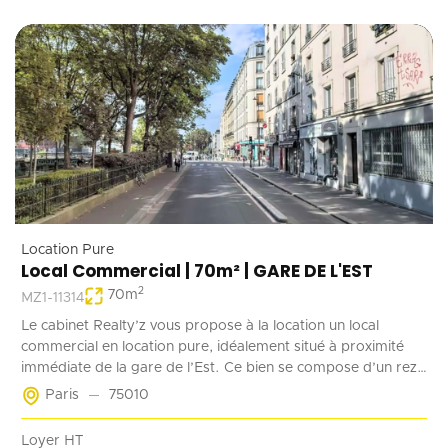
Location Pure
Local Commercial | 70m² | GARE DE L'EST
2
70
m
MZ1-11314
Le cabinet Realty’z vous propose à la location un local
commercial en location pure, idéalement situé à proximité
immédiate de la gare de l’Est. Ce bien se compose d’un rez-
de-chaussée de 70 m² accessible à la fois depuis la rue et les
Paris
75010
parties communes de l’immeuble. Deux emplacements de
stationnement en sous-sol complètent ce bien. Récemment
Loyer HT