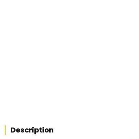
Loyer :
HC/HT/mois
5.45
%
Rentabilité :
REF : MZ1-10559


Description