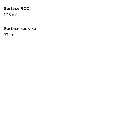
Surface RDC
106
m²
Surface sous-sol
37
m²
Conditions financières
1 089,49
Loyer HT
€
HC/mois