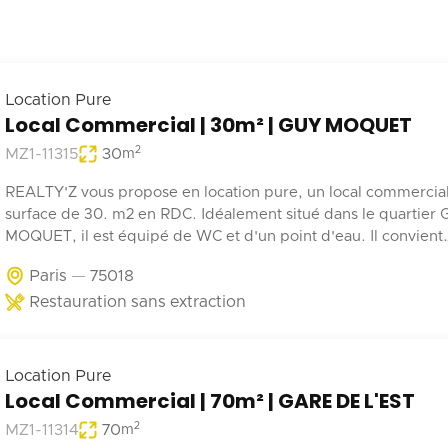
Location Pure
Local Commercial | 30m² | GUY MOQUET
2
MZ1-11315
30
m
REALTY'Z vous propose en location pure, un local commercia
surface de 30. m2 en RDC. Idéalement situé dans le quartier
MOQUET, il est équipé de WC et d'un point d'eau. Il convient
parfaitement à une activité de coffee shop, barber, alimentatio
Paris
75018
Restauration sans extraction
Location Pure
Local Commercial | 70m² | GARE DE L'EST
2
MZ1-11314
70
m