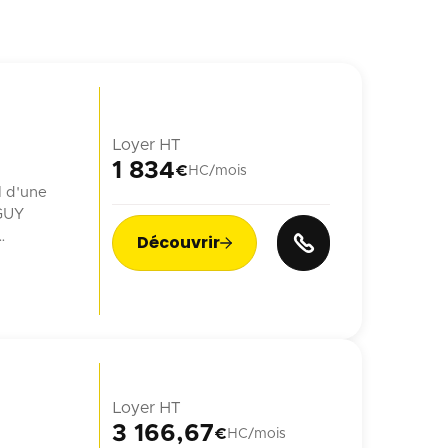
Loyer HT
1 834
€
HC/mois
l d'une
 GUY
Découvrir

n ...
Loyer HT
3 166,67
€
HC/mois