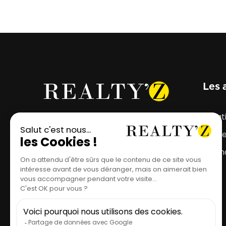
Les 
Votre projet mérite
Locat
l'emplacement parfait.
Vent
Estim