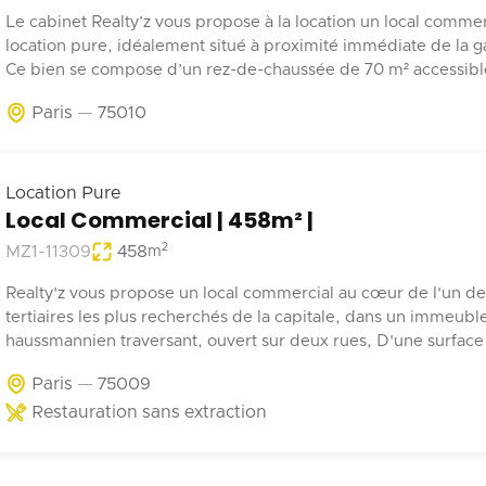
Le cabinet Realty’z vous propose à la location un local commer
location pure, idéalement situé à proximité immédiate de la ga
Ce bien se compose d’un rez-de-chaussée de 70 m² accessible 
depuis la rue et les parties communes de l’immeuble. Deux
Paris
75010
emplacements de stationnement en sous-sol complètent ce b
Récemment rénové, ce local est adapté à tout type d’activité 
pas de nuisances.
Location Pure
Local Commercial | 458m² |
2
MZ1-11309
458
m
Realty'z vous propose un local commercial au cœur de l'un de
tertiaires les plus recherchés de la capitale, dans un immeubl
haussmannien traversant, ouvert sur deux rues, D'une surface 
d'environ 458 m², répartis entre un plateau généreux et un ni
Paris
75009
complémentaire, ce bien offre une belle hauteur sous plafond
Restauration sans extraction
vitrine offrant une visibilité premium, et une réelle flexibilité
d'aménagement permettant d'adapter les espaces aussi bien 
bureautique qu'à une activité commerciale. Disponible immédiatement,
ce bien représente une opportunité rare pour un investisseur