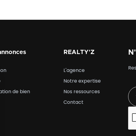
utilisateur en quête d'un emplacement stratégique, avec un 
un classement ERP 5 et un parking privatif dans la cour de l'
actif au standing confirmé, à saisir sans délai.
N'
annonces
REALTY'Z
Res
ion
L'agence
e
Notre expertise
ation de bien
Nos ressources
Contact