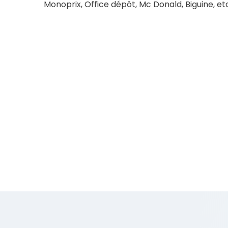
Monoprix, Office dépôt, Mc Donald, Biguine, etc
Conditions financière
Honoraires
Prix
20 000
€ HT
8 21