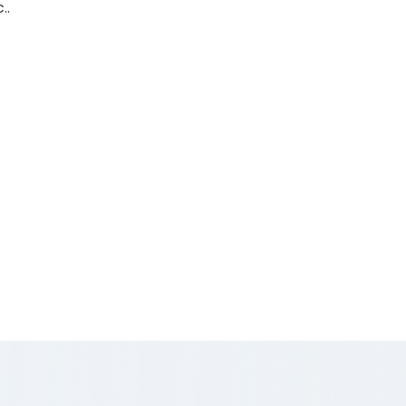
..
s
/m2
4
€