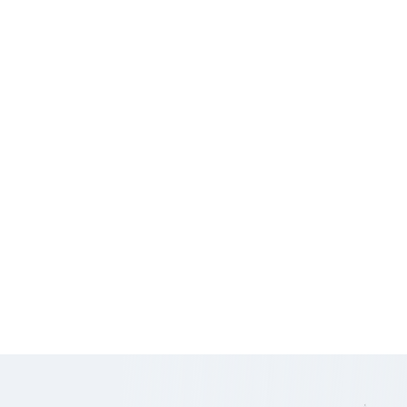
2 500
Loyer HT
€
HC/mois
Charges
84 €
HT/mois
9 000
Honoraires
€ HT
476
Prix/m2
€