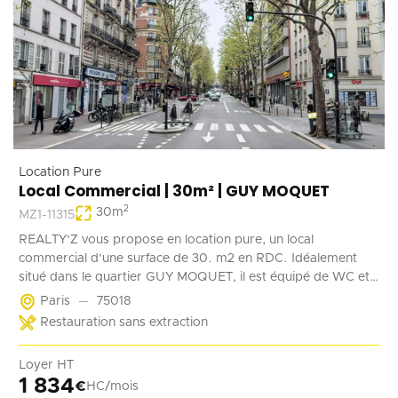
Location Pure
Local Commercial | 30m² | GUY MOQUET
2
30
m
MZ1-11315
REALTY'Z vous propose en location pure, un local
commercial d'une surface de 30. m2 en RDC. Idéalement
situé dans le quartier GUY MOQUET, il est équipé de WC et
d'un point d'eau. Il convient parfaitement à une activité de
Paris
75018
coffee shop, barber, alimentation ...
Restauration sans extraction
Loyer HT
1 834
€
HC/mois