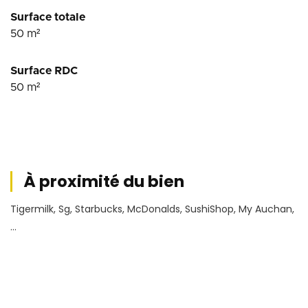
Surface totale
50
m²
Surface RDC
50
m²
À proximité du bien
Tigermilk, Sg, Starbucks, McDonalds, SushiShop, My Auchan,
...