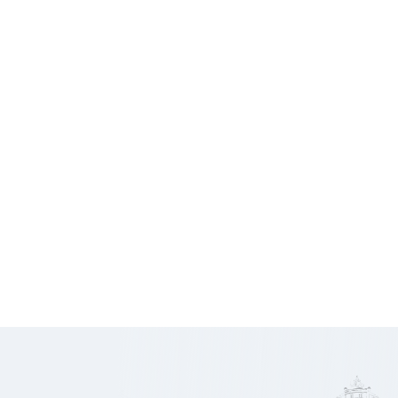
Conditions financières
2 400
Loyer HT
€
HC/mois
8 640
Honoraires
€ HT
576
Prix/m2
€