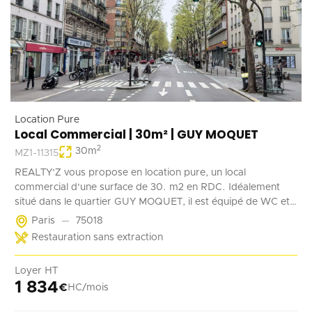
Location Pure
Local Commercial | 30m² | GUY MOQUET
2
30
m
MZ1-11315
REALTY'Z vous propose en location pure, un local
commercial d'une surface de 30. m2 en RDC. Idéalement
situé dans le quartier GUY MOQUET, il est équipé de WC et
d'un point d'eau. Il convient parfaitement à une activité de
Paris
75018
coffee shop, barber, alimentation ...
Restauration sans extraction
Loyer HT
1 834
€
HC/mois