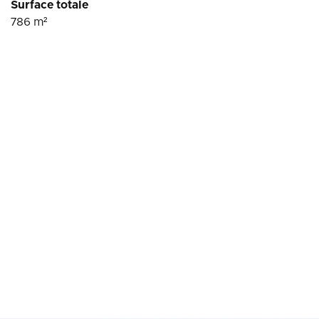
Surface totale
786
m²
Conditions financières
475 380
Honoraires
€ HT
12 691
Prix/m2
€