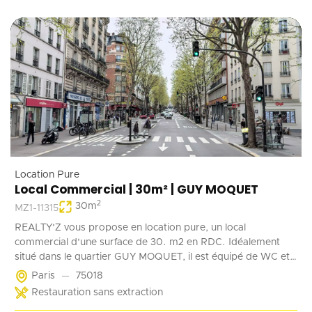
Location Pure
Local Commercial | 30m² | GUY MOQUET
2
30
m
MZ1-11315
REALTY'Z vous propose en location pure, un local
commercial d'une surface de 30. m2 en RDC. Idéalement
situé dans le quartier GUY MOQUET, il est équipé de WC et
d'un point d'eau. Il convient parfaitement à une activité de
Paris
75018
coffee shop, barber, alimentation ...
Restauration sans extraction