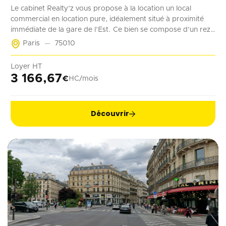
Le cabinet Realty’z vous propose à la location un local
commercial en location pure, idéalement situé à proximité
immédiate de la gare de l’Est. Ce bien se compose d’un rez-
de-chaussée de 70 m² accessible à la fois depuis la rue et les
Paris
75010
parties communes de l’immeuble. Deux emplacements de
stationnement en sous-sol complètent ce bien. Récemment
Loyer HT
rénové, ce local est adapté à tout type d’activité ne générant
3 166,67
€
HC/mois
pas de nuisances.
Découvrir