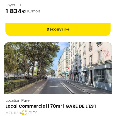
Loyer HT
1 834
€
HC/mois
Découvrir
Location Pure
Local Commercial | 70m² | GARE DE L'EST
2
70
m
MZ1-11314