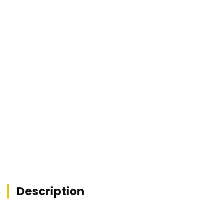
REF : MZ1-2544


Description