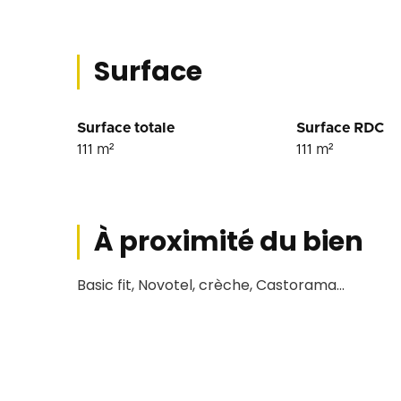
Surface
Surface totale
Surface RDC
111
m²
111
m²
À proximité du bien
Basic fit, Novotel, crèche, Castorama...
Conditions financière