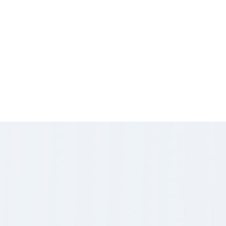
/m2
9
€