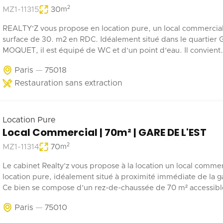
2
MZ1-11315
30
m
REALTY'Z vous propose en location pure, un local commercia
surface de 30. m2 en RDC. Idéalement situé dans le quartier
MOQUET, il est équipé de WC et d'un point d'eau. Il convient
parfaitement à une activité de coffee shop, barber, alimentatio
Paris
75018
Restauration sans extraction
Location Pure
Local Commercial | 70m² | GARE DE L'EST
2
MZ1-11314
70
m
Le cabinet Realty’z vous propose à la location un local commer
location pure, idéalement situé à proximité immédiate de la ga
Ce bien se compose d’un rez-de-chaussée de 70 m² accessible 
depuis la rue et les parties communes de l’immeuble. Deux
Paris
75010
emplacements de stationnement en sous-sol complètent ce b
Récemment rénové, ce local est adapté à tout type d’activité 