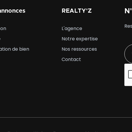
N'
annonces
REALTY'Z
Res
ion
L'agence
e
Notre expertise
ation de bien
Nos ressources
Contact