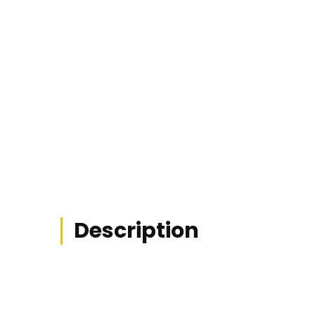
No it
Description