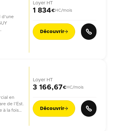
Loyer HT
1 834
€
HC/mois
l d'une
 GUY
Découvrir

n ...
Loyer HT
3 166,67
€
HC/mois
cial en
re de l’Est.
Découvrir

à la fois
ien.
ne générant