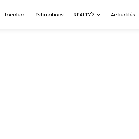
Location
Estimations
REALTY'Z
Actualités
extraction