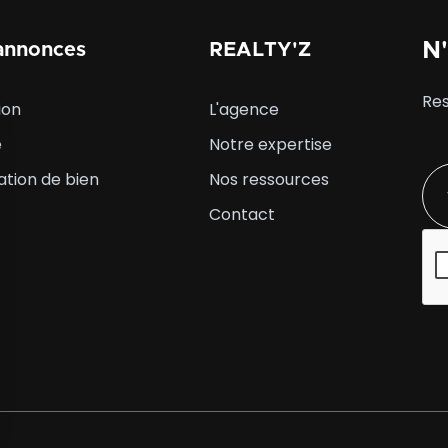
N'
annonces
REALTY'Z
Res
ion
L'agence
e
Notre expertise
ation de bien
Nos ressources
Contact