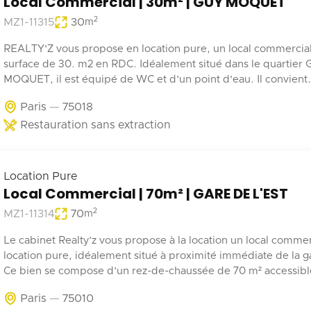
Local Commercial | 30m² | GUY MOQUET
2
MZ1-11315
30
m
REALTY'Z vous propose en location pure, un local commercia
surface de 30. m2 en RDC. Idéalement situé dans le quartier
MOQUET, il est équipé de WC et d'un point d'eau. Il convient
parfaitement à une activité de coffee shop, barber, alimentatio
Paris
75018
Restauration sans extraction
Location Pure
Local Commercial | 70m² | GARE DE L'EST
2
MZ1-11314
70
m
Le cabinet Realty’z vous propose à la location un local commer
location pure, idéalement situé à proximité immédiate de la ga
Ce bien se compose d’un rez-de-chaussée de 70 m² accessible 
depuis la rue et les parties communes de l’immeuble. Deux
Paris
75010
emplacements de stationnement en sous-sol complètent ce b