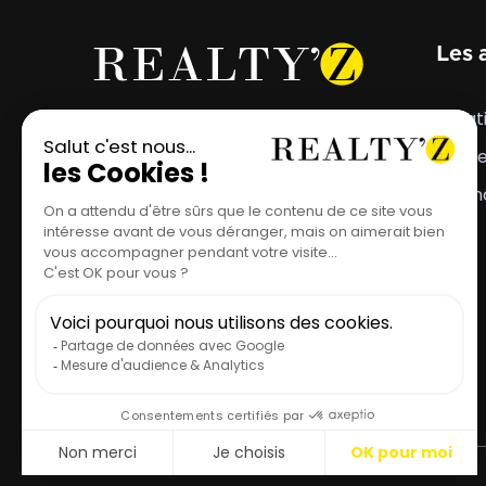
Les 
Votre projet mérite
Locat
l'emplacement parfait.
Vent
Estim