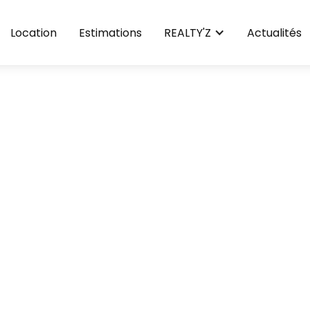
Location
Estimations
REALTY'Z
Actualités
extraction