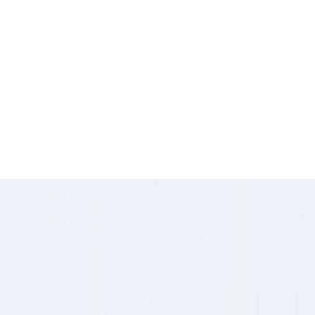
aires
Prix/m2
€ HT
250
€