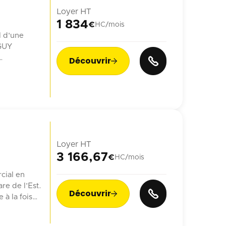
Loyer HT
1 834
€
HC/mois
l d'une
 GUY
Découvrir

n ...
Loyer HT
3 166,67
€
HC/mois
cial en
re de l’Est.
Découvrir

à la fois
ien.