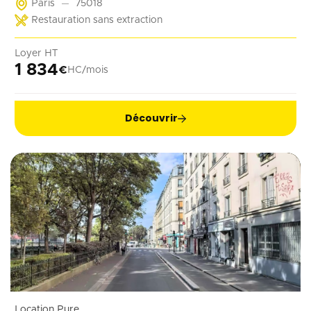
Paris
75018
coffee shop, barber, alimentation ...
Restauration sans extraction
Loyer HT
1 834
€
HC/mois
Découvrir
Location Pure