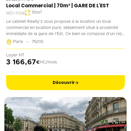
Local Commercial | 70m² | GARE DE L'EST
2
70
m
MZ1-11314
Le cabinet Realty’z vous propose à la location un local
commercial en location pure, idéalement situé à proximité
immédiate de la gare de l’Est. Ce bien se compose d’un rez-
de-chaussée de 70 m² accessible à la fois depuis la rue et les
Paris
75010
parties communes de l’immeuble. Deux emplacements de
stationnement en sous-sol complètent ce bien. Récemment
Loyer HT
rénové, ce local est adapté à tout type d’activité ne générant
3 166,67
€
HC/mois
pas de nuisances.
Découvrir