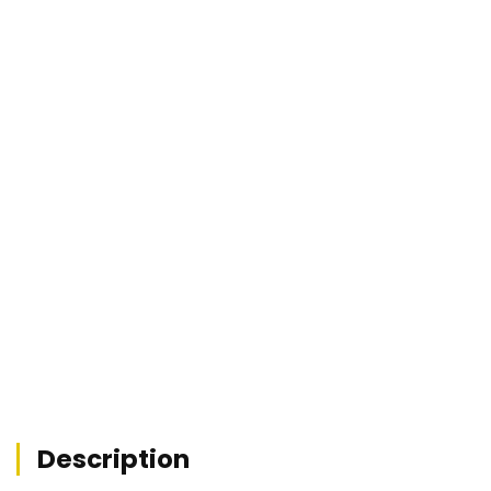
Loyer :
HC/HT/mois
8.29
%
Rentabilité :
REF : MZ1-6110


Description