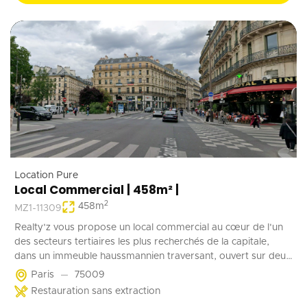
Location Pure
Local Commercial | 458m² |
2
458
m
MZ1-11309
Realty'z vous propose un local commercial au cœur de l'un
des secteurs tertiaires les plus recherchés de la capitale,
dans un immeuble haussmannien traversant, ouvert sur deux
rues, D'une surface totale d'environ 458 m², répartis entre un
Paris
75009
plateau généreux et un niveau complémentaire, ce bien offre
Restauration sans extraction
une belle hauteur sous plafond, une vitrine offrant une