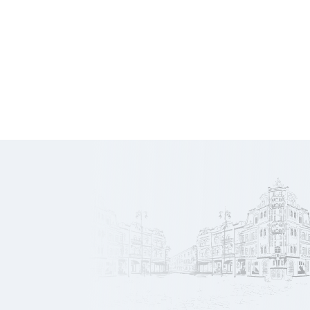
21 000
Honoraires
€ HT
188
Prix/m2
€