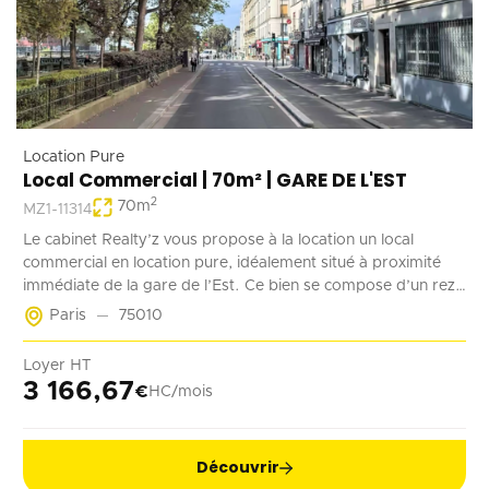
Location Pure
Local Commercial | 70m² | GARE DE L'EST
2
70
m
MZ1-11314
Le cabinet Realty’z vous propose à la location un local
commercial en location pure, idéalement situé à proximité
immédiate de la gare de l’Est. Ce bien se compose d’un rez-
de-chaussée de 70 m² accessible à la fois depuis la rue et les
Paris
75010
parties communes de l’immeuble. Deux emplacements de
stationnement en sous-sol complètent ce bien. Récemment
Loyer HT
rénové, ce local est adapté à tout type d’activité ne générant
3 166,67
€
HC/mois
pas de nuisances.
Découvrir