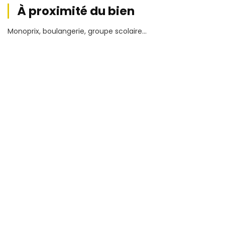
À proximité du bien
Monoprix, boulangerie, groupe scolaire...
Conditions financières
5 833,33
Loyer HT
€
HC/mois
Charges
310 €
HT/mois