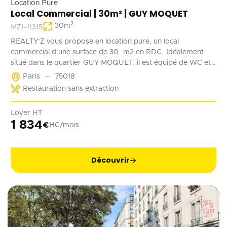
Location Pure
Local Commercial | 30m² | GUY MOQUET
2
30
m
MZ1-11315
REALTY'Z vous propose en location pure, un local
commercial d'une surface de 30. m2 en RDC. Idéalement
situé dans le quartier GUY MOQUET, il est équipé de WC et
d'un point d'eau. Il convient parfaitement à une activité de
Paris
75018
coffee shop, barber, alimentation ...
Restauration sans extraction
Loyer HT
1 834
€
HC/mois
Découvrir