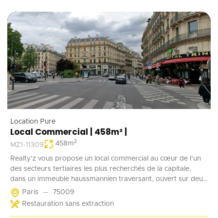
Location Pure
Local Commercial | 458m² |
2
458
m
MZ1-11309
Realty'z vous propose un local commercial au cœur de l'un
des secteurs tertiaires les plus recherchés de la capitale,
dans un immeuble haussmannien traversant, ouvert sur deux
rues, D'une surface totale d'environ 458 m², répartis entre un
Paris
75009
plateau généreux et un niveau complémentaire, ce bien offre
Restauration sans extraction
une belle hauteur sous plafond, une vitrine offrant une