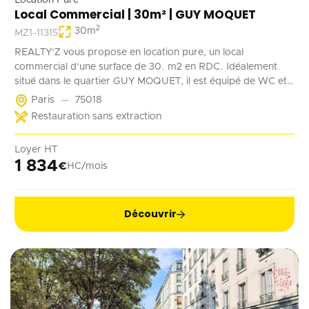
Location Pure
Local Commercial | 30m² | GUY MOQUET
2
30
m
MZ1-11315
REALTY'Z vous propose en location pure, un local
commercial d'une surface de 30. m2 en RDC. Idéalement
situé dans le quartier GUY MOQUET, il est équipé de WC et
d'un point d'eau. Il convient parfaitement à une activité de
Paris
75018
coffee shop, barber, alimentation ...
Restauration sans extraction
Loyer HT
1 834
€
HC/mois
Découvrir