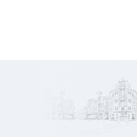
150 000
Honoraires
€ HT
2 381
Prix/m2
€