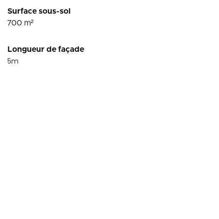
Surface sous-sol
700
m²
Longueur de façade
5
m
Conditions financières
41 666
Loyer HT
€
HC/mois