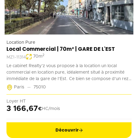
Location Pure
Local Commercial | 70m² | GARE DE L'EST
2
70
m
MZ1-11314
Le cabinet Realty’z vous propose à la location un local
commercial en location pure, idéalement situé à proximité
immédiate de la gare de l’Est. Ce bien se compose d’un rez-
de-chaussée de 70 m² accessible à la fois depuis la rue et les
Paris
75010
parties communes de l’immeuble. Deux emplacements de
stationnement en sous-sol complètent ce bien. Récemment
Loyer HT
rénové, ce local est adapté à tout type d’activité ne générant
3 166,67
€
HC/mois
pas de nuisances.
Découvrir