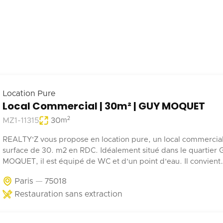
Location Pure
Local Commercial | 30m² | GUY MOQUET
2
MZ1-11315
30
m
REALTY'Z vous propose en location pure, un local commercia
surface de 30. m2 en RDC. Idéalement situé dans le quartier
MOQUET, il est équipé de WC et d'un point d'eau. Il convient
parfaitement à une activité de coffee shop, barber, alimentatio
Paris
75018
Restauration sans extraction