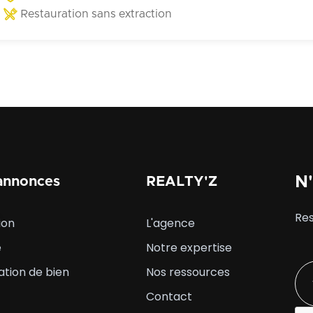
Restauration sans extraction
vitrine offrant une visibilité premium, et une réelle flexibilité
d'aménagement permettant d'adapter les espaces aussi bien 
bureautique qu'à une activité commerciale. Disponible immédiatement,
ce bien représente une opportunité rare pour un investisseur
utilisateur en quête d'un emplacement stratégique, avec un 
un classement ERP 5 et un parking privatif dans la cour de l'
actif au standing confirmé, à saisir sans délai.
N'
annonces
REALTY'Z
Res
ion
L'agence
e
Notre expertise
ation de bien
Nos ressources
Contact