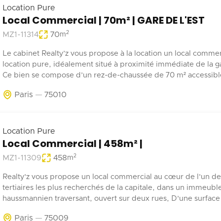
Location Pure
Local Commercial | 70m² | GARE DE L'EST
2
MZ1-11314
70
m
Le cabinet Realty’z vous propose à la location un local commer
location pure, idéalement situé à proximité immédiate de la ga
Ce bien se compose d’un rez-de-chaussée de 70 m² accessible 
depuis la rue et les parties communes de l’immeuble. Deux
Paris
75010
emplacements de stationnement en sous-sol complètent ce b
Récemment rénové, ce local est adapté à tout type d’activité 
pas de nuisances.
Location Pure
Local Commercial | 458m² |
2
MZ1-11309
458
m
Realty'z vous propose un local commercial au cœur de l'un de
tertiaires les plus recherchés de la capitale, dans un immeubl
haussmannien traversant, ouvert sur deux rues, D'une surface 
d'environ 458 m², répartis entre un plateau généreux et un ni
Paris
75009
complémentaire, ce bien offre une belle hauteur sous plafond