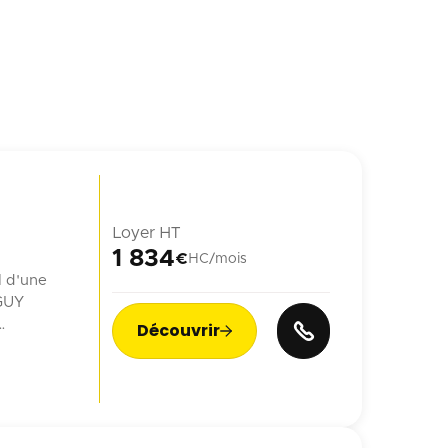
Loyer HT
1 834
€
HC/mois
l d'une
 GUY
Découvrir

n ...