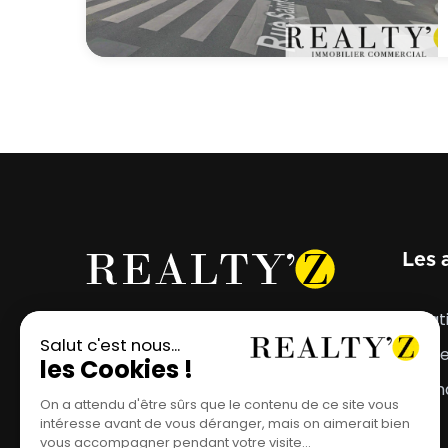
Les 
Votre projet mérite
Locat
l'emplacement parfait.
Vent
Estim