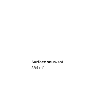
Surface sous-sol
384
m²