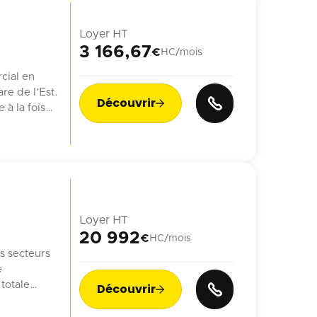
Loyer HT
3 166,67
€
HC/mois
cial en
re de l’Est.
Découvrir

à la fois
ien.
ne générant
Loyer HT
20 992
€
HC/mois
s secteurs
e
totale
Découvrir

veau
, une