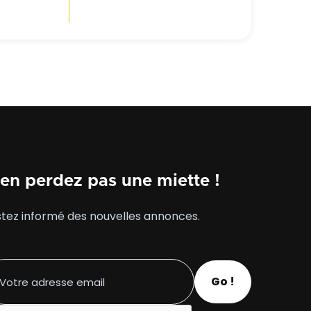
à un usage
 ou un
accès PMR,
immeuble. un
en perdez pas une miette !
tez informé des nouvelles annonces.