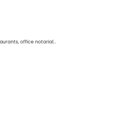
urants, office notarial...
s
ges
Honoraires
T/mois
21 600
€ HT