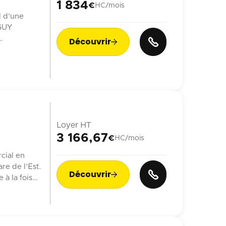
1 834
€
HC/mois
l d'une
 GUY
Découvrir

n ...
Loyer HT
3 166,67
€
HC/mois
cial en
re de l’Est.
Découvrir

à la fois
ien.
ne générant