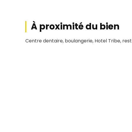
À proximité du bien
Centre dentaire, boulangerie, Hotel Tribe, resta
Conditions financière
Loyer HT
Char
6 000
€
HC/mois
450 €
H