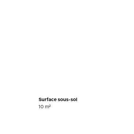
Surface sous-sol
10
m²