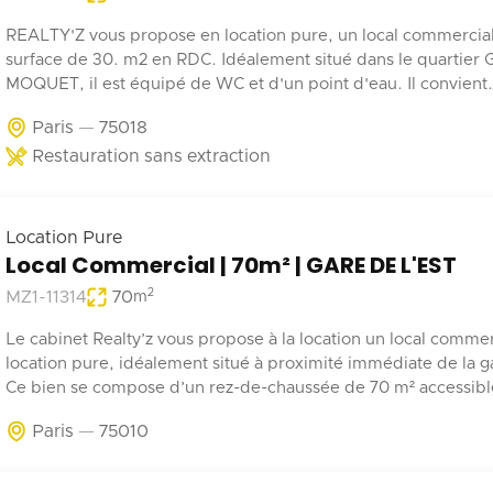
REALTY'Z vous propose en location pure, un local commercia
surface de 30. m2 en RDC. Idéalement situé dans le quartier
MOQUET, il est équipé de WC et d'un point d'eau. Il convient
parfaitement à une activité de coffee shop, barber, alimentatio
Paris
75018
Restauration sans extraction
Location Pure
Local Commercial | 70m² | GARE DE L'EST
2
MZ1-11314
70
m
Le cabinet Realty’z vous propose à la location un local commer
location pure, idéalement situé à proximité immédiate de la ga
Ce bien se compose d’un rez-de-chaussée de 70 m² accessible 
depuis la rue et les parties communes de l’immeuble. Deux
Paris
75010
emplacements de stationnement en sous-sol complètent ce b
Récemment rénové, ce local est adapté à tout type d’activité 
pas de nuisances.