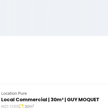
Location Pure
Local Commercial | 30m² | GUY MOQUET
2
MZ1-11315
30
m