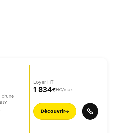
Loyer HT
1 834
€
HC/mois
l d'une
 GUY
Découvrir

n ...