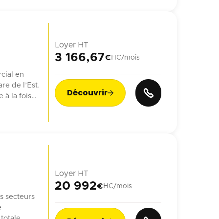
Loyer HT
3 166,67
€
HC/mois
cial en
re de l’Est.
Découvrir

à la fois
ien.
ne générant
Loyer HT
20 992
€
HC/mois
s secteurs
e
totale