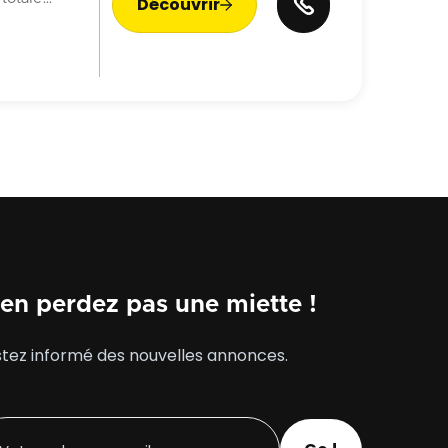
Découvrir

veau
, une
à un usage
 ou un
accès PMR,
immeuble. un
en perdez pas une miette !
tez informé des nouvelles annonces.