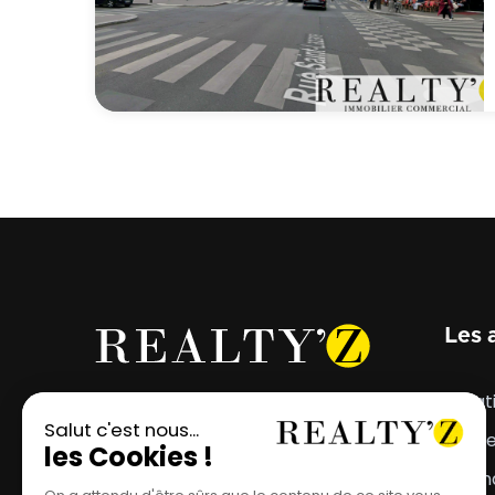
Les 
Votre projet mérite
Locat
l'emplacement parfait.
Vent
Estim