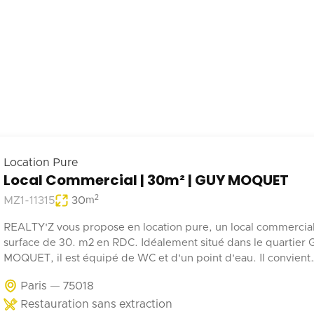
Location Pure
Local Commercial | 30m² | GUY MOQUET
2
MZ1-11315
30
m
REALTY'Z vous propose en location pure, un local commercia
surface de 30. m2 en RDC. Idéalement situé dans le quartier
MOQUET, il est équipé de WC et d'un point d'eau. Il convient
parfaitement à une activité de coffee shop, barber, alimentatio
Paris
75018
Restauration sans extraction