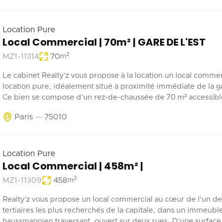
Location Pure
Local Commercial | 70m² | GARE DE L'EST
2
MZ1-11314
70
m
Le cabinet Realty’z vous propose à la location un local commer
location pure, idéalement situé à proximité immédiate de la ga
Ce bien se compose d’un rez-de-chaussée de 70 m² accessible 
depuis la rue et les parties communes de l’immeuble. Deux
Paris
75010
emplacements de stationnement en sous-sol complètent ce b
Récemment rénové, ce local est adapté à tout type d’activité 
pas de nuisances.
Location Pure
Local Commercial | 458m² |
2
MZ1-11309
458
m
Realty'z vous propose un local commercial au cœur de l'un de
tertiaires les plus recherchés de la capitale, dans un immeubl
haussmannien traversant, ouvert sur deux rues, D'une surface 