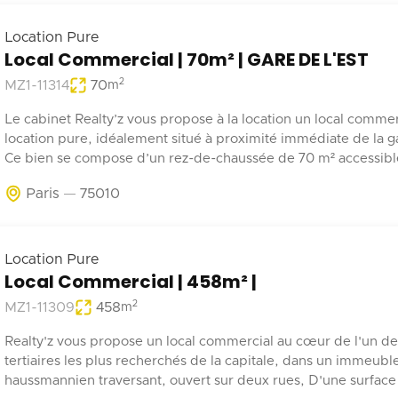
Location Pure
Local Commercial | 70m² | GARE DE L'EST
2
MZ1-11314
70
m
Le cabinet Realty’z vous propose à la location un local commer
location pure, idéalement situé à proximité immédiate de la ga
Ce bien se compose d’un rez-de-chaussée de 70 m² accessible 
depuis la rue et les parties communes de l’immeuble. Deux
Paris
75010
emplacements de stationnement en sous-sol complètent ce b
Récemment rénové, ce local est adapté à tout type d’activité 
pas de nuisances.
Location Pure
Local Commercial | 458m² |
2
MZ1-11309
458
m
Realty'z vous propose un local commercial au cœur de l'un de
tertiaires les plus recherchés de la capitale, dans un immeubl
haussmannien traversant, ouvert sur deux rues, D'une surface 