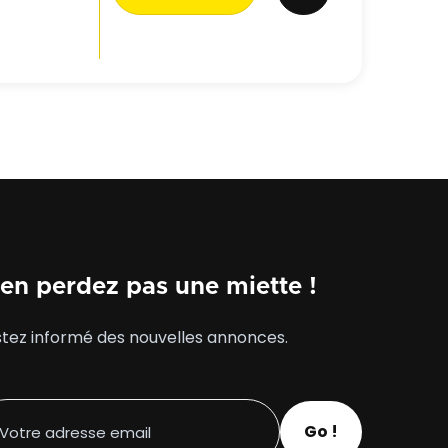
veau
, une
à un usage
 ou un
accès PMR,
immeuble. un
en perdez pas une miette !
tez informé des nouvelles annonces.