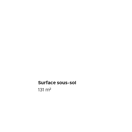
Surface sous-sol
131
m²