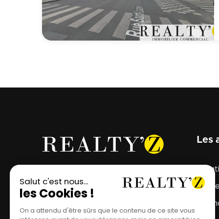
Les 
Votre projet mérite
Locat
l'emplacement parfait.
Vent
Estim