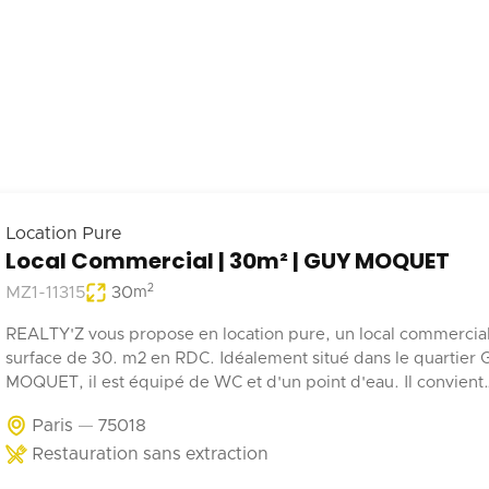
Location Pure
Local Commercial | 30m² | GUY MOQUET
2
MZ1-11315
30
m
REALTY'Z vous propose en location pure, un local commercia
surface de 30. m2 en RDC. Idéalement situé dans le quartier
MOQUET, il est équipé de WC et d'un point d'eau. Il convient
parfaitement à une activité de coffee shop, barber, alimentatio
Paris
75018
Restauration sans extraction