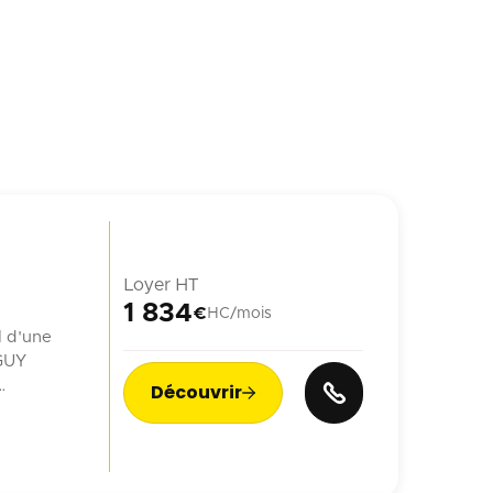
Loyer HT
1 834
€
HC/mois
l d'une
 GUY
Découvrir

n ...