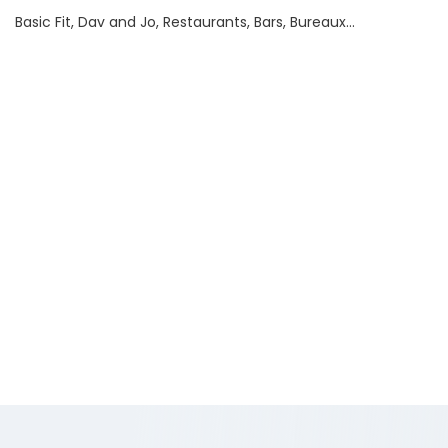
Basic Fit, Dav and Jo, Restaurants, Bars, Bureaux...
Conditions financières
360 000
Honoraires
€ HT
10 600
Prix/m2
€