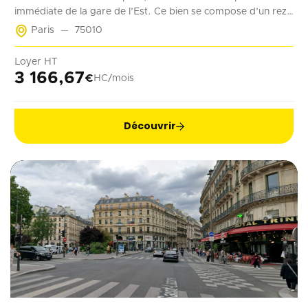
immédiate de la gare de l’Est. Ce bien se compose d’un rez-
de-chaussée de 70 m² accessible à la fois depuis la rue et les
Paris
75010
parties communes de l’immeuble. Deux emplacements de
stationnement en sous-sol complètent ce bien. Récemment
Loyer HT
rénové, ce local est adapté à tout type d’activité ne générant
3 166,67
€
HC/mois
pas de nuisances.
Découvrir