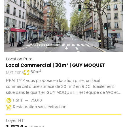
Location Pure
Local Commercial | 30m² | GUY MOQUET
2
30
m
MZ1-11315
REALTY'Z vous propose en location pure, un local
commercial d'une surface de 30. m2 en RDC. Idéalement
situé dans le quartier GUY MOQUET, il est équipé de WC et
d'un point d'eau. Il convient parfaitement à une activité de
Paris
75018
coffee shop, barber, alimentation ...
Restauration sans extraction
Loyer HT