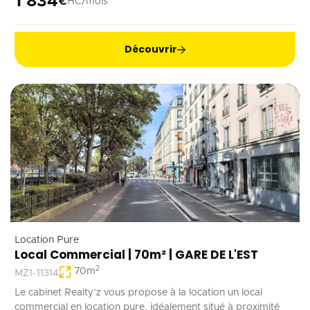
1 834
€
HC/mois
Découvrir
Location Pure
Local Commercial | 70m² | GARE DE L'EST
2
70
m
MZ1-11314
Le cabinet Realty’z vous propose à la location un local
commercial en location pure, idéalement situé à proximité