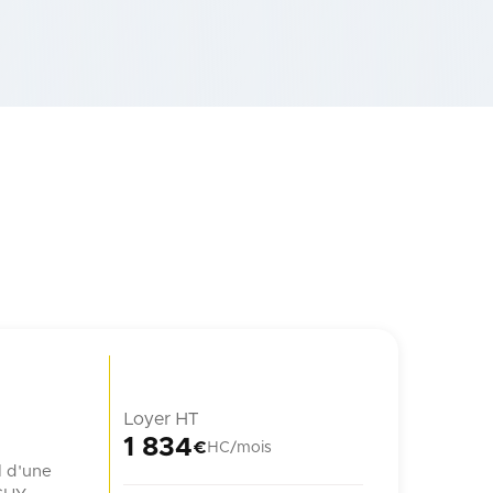
Loyer HT
1 834
€
HC/mois
l d'une