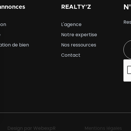
N'
annonces
REALTY'Z
Res
ion
L'agence
e
Notre expertise
ation de bien
Nos ressources
Contact
Design par WebexpR
Mentions légales