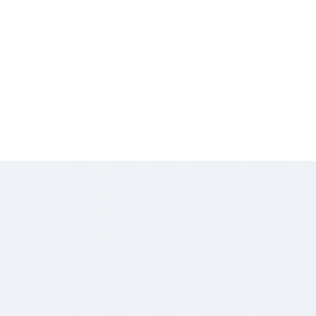
aires
Prix/m2
€ HT
450
€