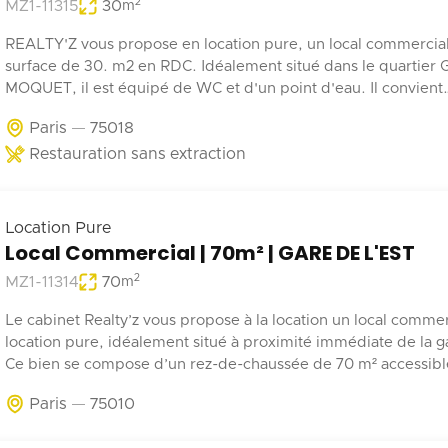
2
MZ1-11315
30
m
REALTY'Z vous propose en location pure, un local commercia
surface de 30. m2 en RDC. Idéalement situé dans le quartier
MOQUET, il est équipé de WC et d'un point d'eau. Il convient
parfaitement à une activité de coffee shop, barber, alimentatio
Paris
75018
Restauration sans extraction
Location Pure
Local Commercial | 70m² | GARE DE L'EST
2
MZ1-11314
70
m
Le cabinet Realty’z vous propose à la location un local commer
location pure, idéalement situé à proximité immédiate de la ga
Ce bien se compose d’un rez-de-chaussée de 70 m² accessible 
depuis la rue et les parties communes de l’immeuble. Deux
Paris
75010
emplacements de stationnement en sous-sol complètent ce b
Récemment rénové, ce local est adapté à tout type d’activité 