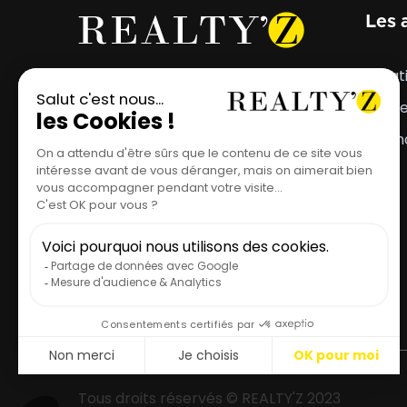
Les 
Votre projet mérite
Locat
l'emplacement parfait.
Vent
Estim
Tous droits réservés © REALTY'Z 2023