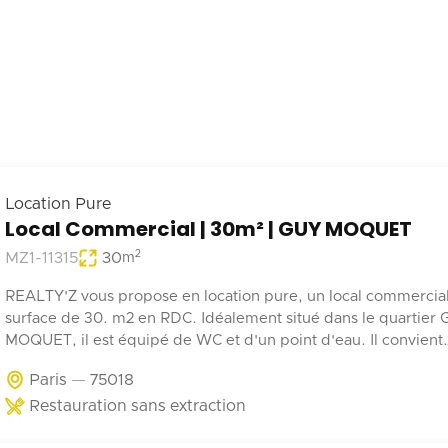
Location Pure
Local Commercial | 30m² | GUY MOQUET
2
MZ1-11315
30
m
REALTY'Z vous propose en location pure, un local commercia
surface de 30. m2 en RDC. Idéalement situé dans le quartier
MOQUET, il est équipé de WC et d'un point d'eau. Il convient
parfaitement à une activité de coffee shop, barber, alimentatio
Paris
75018
Restauration sans extraction