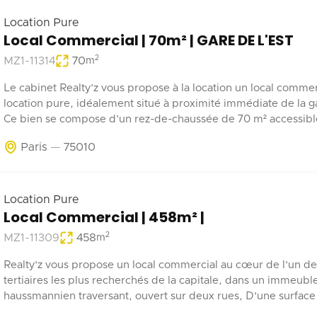
Location Pure
Local Commercial | 70m² | GARE DE L'EST
2
MZ1-11314
70
m
Le cabinet Realty’z vous propose à la location un local commer
location pure, idéalement situé à proximité immédiate de la ga
Ce bien se compose d’un rez-de-chaussée de 70 m² accessible 
depuis la rue et les parties communes de l’immeuble. Deux
Paris
75010
emplacements de stationnement en sous-sol complètent ce b
Récemment rénové, ce local est adapté à tout type d’activité 
pas de nuisances.
Location Pure
Local Commercial | 458m² |
2
MZ1-11309
458
m
Realty'z vous propose un local commercial au cœur de l'un de
tertiaires les plus recherchés de la capitale, dans un immeubl
haussmannien traversant, ouvert sur deux rues, D'une surface 
d'environ 458 m², répartis entre un plateau généreux et un ni