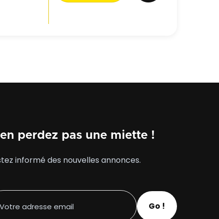
, une
à un usage
 ou un
accès PMR,
immeuble. un
en perdez pas une miette !
tez informé des nouvelles annonces.