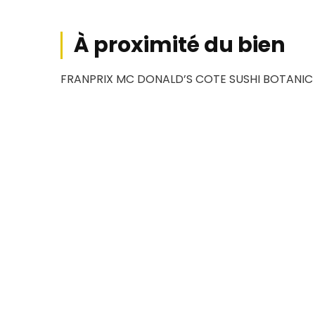
À proximité du bien
FRANPRIX MC DONALD’S COTE SUSHI BOTANIC
Conditions financière
Loyer HT
Honor
20 833,33
€
HC/mois
75 000