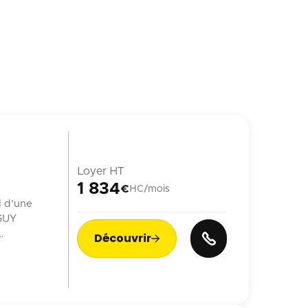
Loyer HT
1 834
€
HC/mois
l d'une
 GUY
Découvrir

n ...