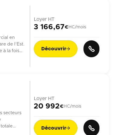
Loyer HT
3 166,67
€
HC/mois
cial en
re de l’Est.
Découvrir

à la fois
ien.
ne générant
Loyer HT
20 992
€
HC/mois
s secteurs
e
totale
Découvrir

veau