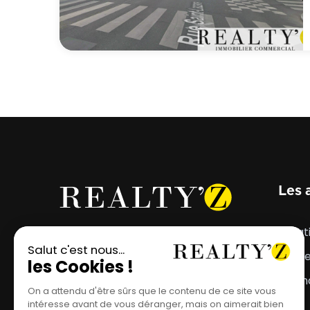
Les 
Votre projet mérite
Locat
l'emplacement parfait.
Vent
Estim