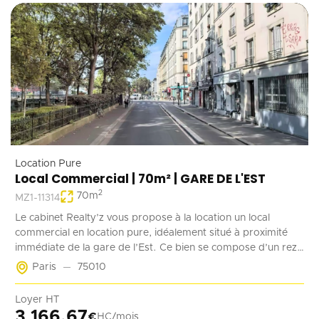
Location Pure
Local Commercial | 70m² | GARE DE L'EST
2
70
m
MZ1-11314
Le cabinet Realty’z vous propose à la location un local
commercial en location pure, idéalement situé à proximité
immédiate de la gare de l’Est. Ce bien se compose d’un rez-
de-chaussée de 70 m² accessible à la fois depuis la rue et les
Paris
75010
parties communes de l’immeuble. Deux emplacements de
stationnement en sous-sol complètent ce bien. Récemment
Loyer HT
rénové, ce local est adapté à tout type d’activité ne générant
3 166,67
€
HC/mois