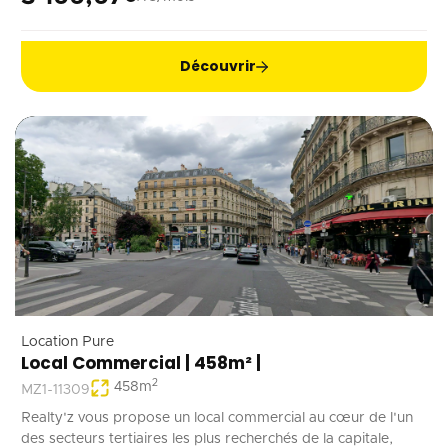
pas de nuisances.
Découvrir
Location Pure
Local Commercial | 458m² |
2
458
m
MZ1-11309
Realty'z vous propose un local commercial au cœur de l'un
des secteurs tertiaires les plus recherchés de la capitale,