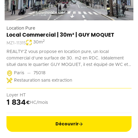
Location Pure
Local Commercial | 30m² | GUY MOQUET
2
30
m
MZ1-11315
REALTY'Z vous propose en location pure, un local
commercial d'une surface de 30. m2 en RDC. Idéalement
situé dans le quartier GUY MOQUET, il est équipé de WC et
d'un point d'eau. Il convient parfaitement à une activité de
Paris
75018
coffee shop, barber, alimentation ...
Restauration sans extraction
Loyer HT
1 834
€
HC/mois
Découvrir