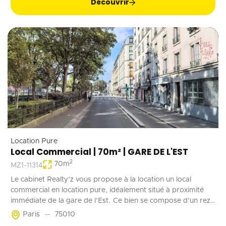
Découvrir
Location Pure
Local Commercial | 70m² | GARE DE L'EST
2
70
m
MZ1-11314
Le cabinet Realty’z vous propose à la location un local
commercial en location pure, idéalement situé à proximité
immédiate de la gare de l’Est. Ce bien se compose d’un rez-
de-chaussée de 70 m² accessible à la fois depuis la rue et les
Paris
75010
parties communes de l’immeuble. Deux emplacements de