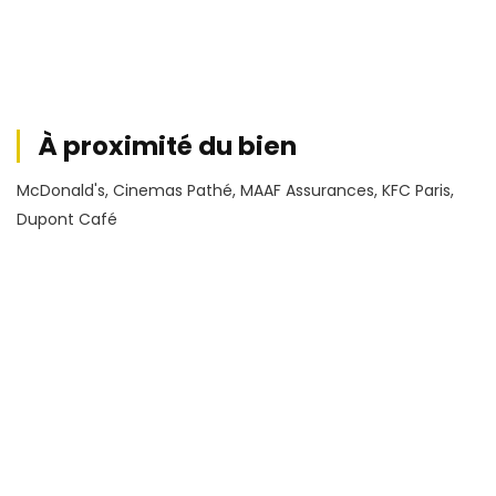
À proximité du bien
McDonald's, Cinemas Pathé, MAAF Assurances, KFC Paris,
Dupont Café
Conditions financières
4 583,33
Loyer HT
€
HC/mois