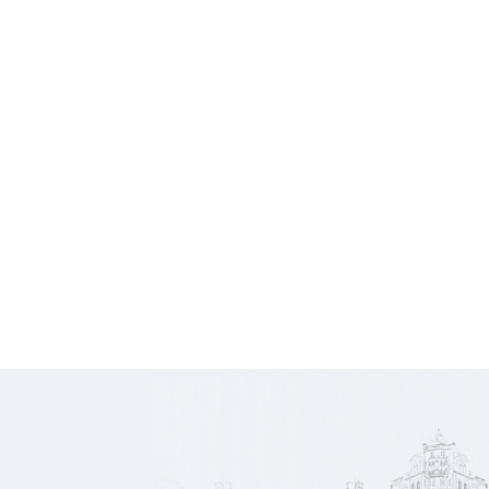
Charges
375 €
HT/mois
16 500
Honoraires
€ HT
958
Prix/m2
€