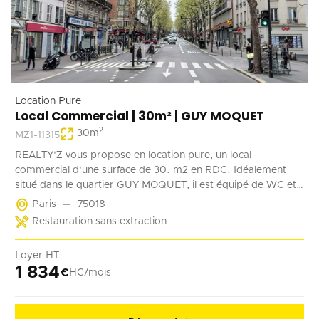
Location Pure
Local Commercial | 30m² | GUY MOQUET
2
30
m
MZ1-11315
REALTY'Z vous propose en location pure, un local
commercial d'une surface de 30. m2 en RDC. Idéalement
situé dans le quartier GUY MOQUET, il est équipé de WC et
d'un point d'eau. Il convient parfaitement à une activité de
Paris
75018
coffee shop, barber, alimentation ...
Restauration sans extraction
Loyer HT
1 834
€
HC/mois