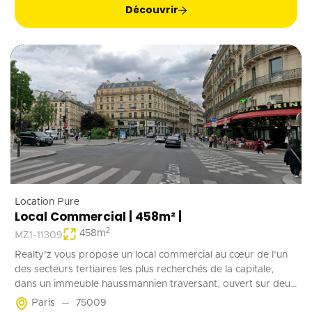
Découvrir
Location Pure
Local Commercial | 458m² |
2
458
m
MZ1-11309
Realty'z vous propose un local commercial au cœur de l'un
des secteurs tertiaires les plus recherchés de la capitale,
dans un immeuble haussmannien traversant, ouvert sur deux
rues, D'une surface totale d'environ 458 m², répartis entre un
Paris
75009