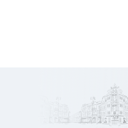
7 920
Honoraires
€ HT
668
Prix/m2
€