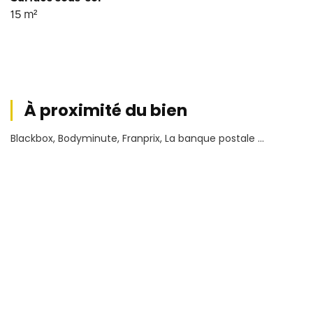
15
m²
À proximité du bien
Blackbox, Bodyminute, Franprix, La banque postale ...
Conditions financières
2 200
Loyer HT
€
HC/mois