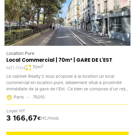
Location Pure
Local Commercial | 70m² | GARE DE L'EST
2
70
m
MZ1-11314
Le cabinet Realty’z vous propose à la location un local
commercial en location pure, idéalement situé à proximité
immédiate de la gare de l’Est. Ce bien se compose d’un rez-
de-chaussée de 70 m² accessible à la fois depuis la rue et les
Paris
75010
parties communes de l’immeuble. Deux emplacements de
stationnement en sous-sol complètent ce bien. Récemment
Loyer HT
rénové, ce local est adapté à tout type d’activité ne générant
3 166,67
€
HC/mois
pas de nuisances.