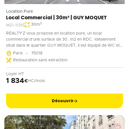
Location Pure
Local Commercial | 30m² | GUY MOQUET
2
30
m
MZ1-11315
REALTY'Z vous propose en location pure, un local
commercial d'une surface de 30. m2 en RDC. Idéalement
situé dans le quartier GUY MOQUET, il est équipé de WC et
d'un point d'eau. Il convient parfaitement à une activité de
Paris
75018
coffee shop, barber, alimentation ...
Restauration sans extraction
Loyer HT
1 834
€
HC/mois
Découvrir