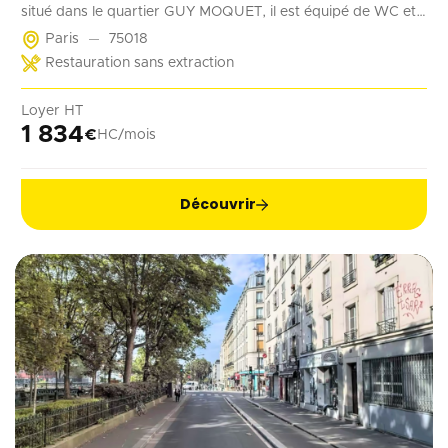
situé dans le quartier GUY MOQUET, il est équipé de WC et
d'un point d'eau. Il convient parfaitement à une activité de
Paris
75018
coffee shop, barber, alimentation ...
Restauration sans extraction
Loyer HT
1 834
€
HC/mois
Découvrir