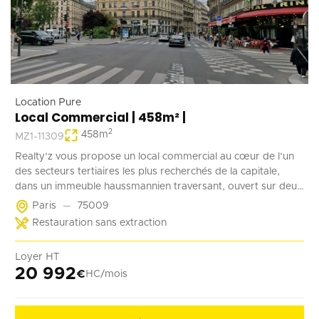
Location Pure
Local Commercial | 458m² |
2
458
m
MZ1-11309
Realty'z vous propose un local commercial au cœur de l'un
des secteurs tertiaires les plus recherchés de la capitale,
dans un immeuble haussmannien traversant, ouvert sur deux
rues, D'une surface totale d'environ 458 m², répartis entre un
Paris
75009
plateau généreux et un niveau complémentaire, ce bien offre
Restauration sans extraction
une belle hauteur sous plafond, une vitrine offrant une
visibilité premium, et une réelle flexibilité d'aménagement
Loyer HT
permettant d'adapter les espaces aussi bien à un usage
20 992
€
HC/mois
bureautique qu'à une activité commerciale. Disponible
immédiatement, ce bien représente une opportunité rare
pour un investisseur ou un utilisateur en quête d'un